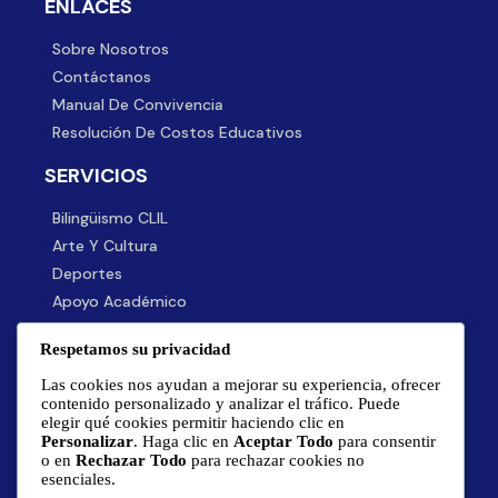
ENLACES
Sobre Nosotros
Contáctanos
Manual De Convivencia
Resolución De Costos Educativos
SERVICIOS
Bilingüismo CLIL
Arte Y Cultura
Deportes
Apoyo Académico
Proyección Social
Respetamos su privacidad
SUSCRÍBETE A NUESTRO BOLETÍN
Las cookies nos ayudan a mejorar su experiencia, ofrecer
contenido personalizado y analizar el tráfico. Puede
Mantente informado sobre noticias y eventos
elegir qué cookies permitir haciendo clic en
importantes del colegio al registrarte aquí.
Personalizar
. Haga clic en
Aceptar Todo
para consentir
o en
Rechazar Todo
para rechazar cookies no
esenciales.