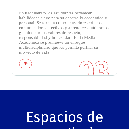
En bachillerato los estudiantes fortalecen
habilidades clave para su desarrollo académico y
personal. Se forman como pensadores críticos,
comunicadores efectivos y aprendices autónomos,
guiados por los valores de respeto,
responsabilidad y honestidad. En la Media
Académica se promueve un enfoque
multidisciplinario que les permite perfilar su
proyecto de vida.
03
Espacios de